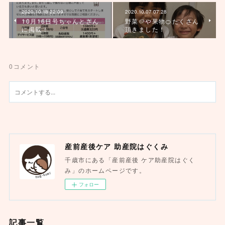
2020.10.18 22:09
2020.10.07 07:28
10月16日号ちゃんとさん
野菜🥔や果物🍊たくさん
に掲載！
頂きました！
0
コメント
産前産後ケア 助産院はぐくみ
千歳市にある「産前産後 ケア助産院はぐく
み」のホームページです。
フォロー
記事一覧