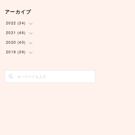
アーカイブ
2022
(
34
)
2021
(
46
(
1
)
)
(
6
)
2020
(
40
(
3
)
)
(
5
)
(
2
)
2019
(
39
(
2
)
)
(
3
)
(
2
)
(
2
)
(
1
)
(
4
)
(
2
)
(
6
)
(
7
)
(
6
)
(
2
)
(
5
)
(
3
)
(
5
)
(
6
)
(
4
)
(
4
)
(
3
)
(
3
)
(
4
)
(
6
)
(
1
)
(
8
)
(
4
)
(
10
)
(
4
)
(
4
)
(
5
)
(
6
)
(
1
)
(
2
)