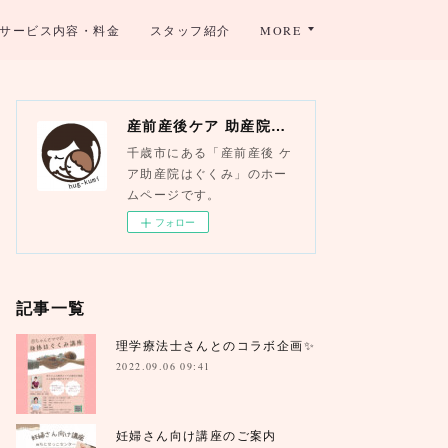
サービス内容・料金
スタッフ紹介
MORE
産前産後ケア 助産院はぐくみ
千歳市にある「産前産後 ケ
ア助産院はぐくみ」のホー
ムページです。
フォロー
記事一覧
理学療法士さんとのコラボ企画✨
2022.09.06 09:41
妊婦さん向け講座のご案内