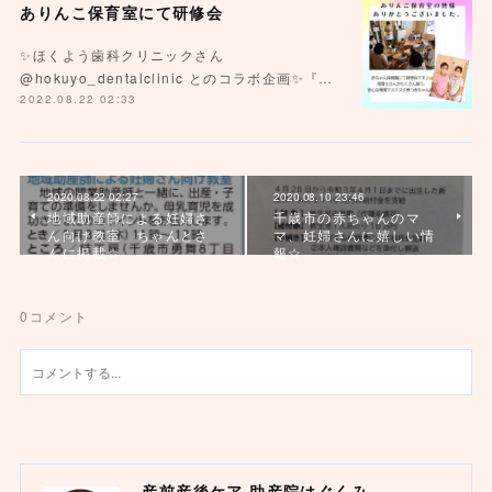
ありんこ保育室にて研修会
✨ほくよう歯科クリニックさん
@hokuyo_dentalclinic とのコラボ企画✨『…
2022.08.22 02:33
2020.08.22 02:27
2020.08.10 23:46
地域助産師による妊婦さ
千歳市の赤ちゃんのマ
ん向け教室 ちゃんとさ
マ、妊婦さんに嬉しい情
んに掲載☆
報☆
0
コメント
産前産後ケア 助産院はぐくみ