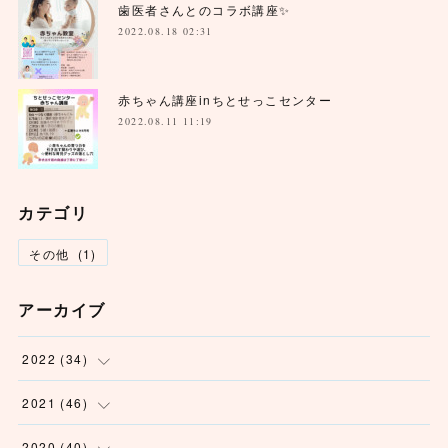
歯医者さんとのコラボ講座✨
2022.08.18 02:31
赤ちゃん講座inちとせっこセンター
2022.08.11 11:19
カテゴリ
その他
(
1
)
アーカイブ
2022
(
34
)
(
1
)
2021
(
46
)
(
6
)
(
3
)
2020
(
40
)