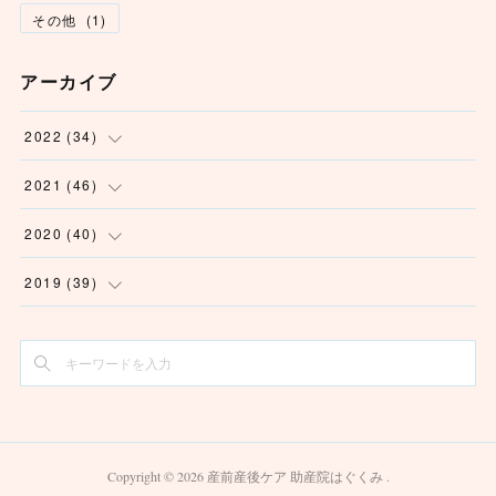
その他
(
1
)
アーカイブ
2022
(
34
)
(
1
)
2021
(
46
)
(
6
)
(
3
)
2020
(
40
)
(
5
)
(
2
)
(
2
)
2019
(
39
)
(
3
)
(
2
)
(
2
)
(
1
)
(
4
)
(
2
)
(
6
)
(
7
)
(
6
)
(
2
)
(
5
)
(
3
)
(
5
)
(
6
)
(
4
)
(
4
)
Copyright ©
2026
産前産後ケア 助産院はぐくみ
.