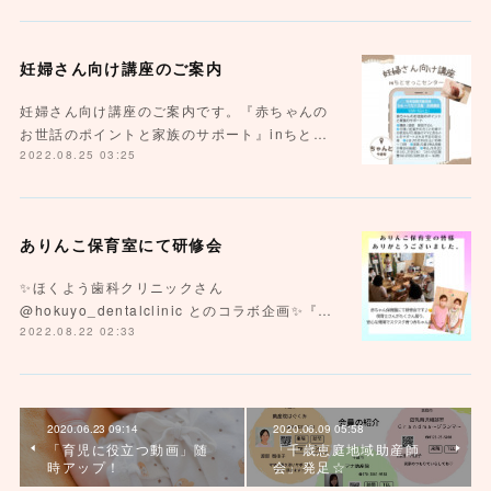
妊婦さん向け講座のご案内
妊婦さん向け講座のご案内です。『赤ちゃんの
お世話のポイントと家族のサポート』inちと…
2022.08.25 03:25
ありんこ保育室にて研修会
✨ほくよう歯科クリニックさん
@hokuyo_dentalclinic とのコラボ企画✨『…
2022.08.22 02:33
2020.06.23 09:14
2020.06.09 05:58
「育児に役立つ動画」随
「千歳恵庭地域助産師
時アップ！
会」発足☆