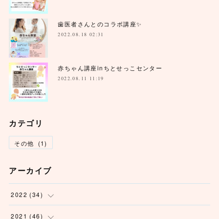
歯医者さんとのコラボ講座✨
2022.08.18 02:31
赤ちゃん講座inちとせっこセンター
2022.08.11 11:19
カテゴリ
その他
(
1
)
アーカイブ
2022
(
34
)
(
1
)
2021
(
46
)