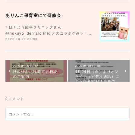
ありんこ保育室にて研修会
✨ほくよう歯科クリニックさん
@hokuyo_dentalclinic とのコラボ企画✨『…
2022.08.22 02:33
2020.04.28 09:42
2020.04.19 10:18
妊産婦向け臨時電話相談
4月24日（金）よりオン
のご案内
ライン（ビデオ通話）に
よる妊産婦相談事業の…
0
コメント