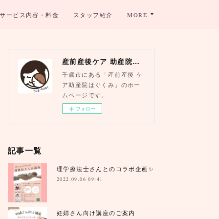
サービス内容・料金
スタッフ紹介
MORE
産前産後ケア 助産院はぐくみ
千歳市にある「産前産後 ケ
ア助産院はぐくみ」のホー
ムページです。
フォロー
記事一覧
理学療法士さんとのコラボ企画✨
2022.09.06 09:41
妊婦さん向け講座のご案内