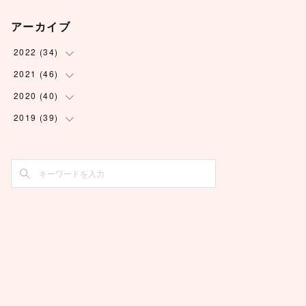
アーカイブ
2022
(
34
)
2021
(
46
(
1
)
)
(
6
)
2020
(
40
(
3
)
)
(
5
)
(
2
)
2019
(
39
(
2
)
)
(
3
)
(
2
)
(
2
)
(
1
)
(
4
)
(
2
)
(
6
)
(
7
)
(
6
)
(
2
)
(
5
)
(
3
)
(
5
)
(
6
)
(
4
)
(
4
)
(
3
)
(
3
)
(
4
)
(
6
)
(
1
)
(
8
)
(
4
)
(
10
)
(
4
)
(
4
)
(
5
)
(
6
)
(
1
)
(
2
)