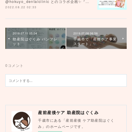
@hokuyo_dentalclinic とのコラボ企画✨『…
2022.08.22 02:33
2019.07.11 05:04
2019.07.08 06:56
助産院はぐくみ パンフレ
千歳市で「産後ケア事業
ット
スタート」✨
0
コメント
産前産後ケア 助産院はぐくみ
千歳市にある「産前産後 ケア助産院はぐく
み」のホームページです。