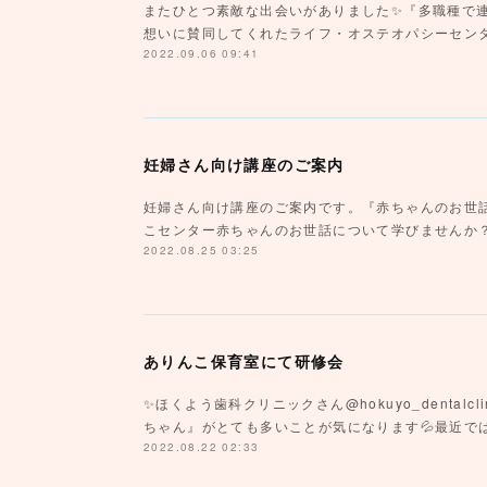
またひとつ素敵な出会いがありました✨『多職種で
想いに賛同してくれたライフ・オステオパシーセン
2022.09.06 09:41
妊婦さん向け講座のご案内
妊婦さん向け講座のご案内です。『赤ちゃんのお世話
こセンター赤ちゃんのお世話について学びませんか
2022.08.25 03:25
ありんこ保育室にて研修会
✨ほくよう歯科クリニックさん@hokuyo_dental
ちゃん』がとても多いことが気になります💦最近で
2022.08.22 02:33