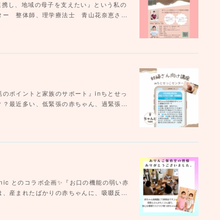
連携し、地域の母子を支えたい』という私の
ター 整体師、理学療法士 青山花奈恵さ…
のポイントと家族のサポート』inちとせっ
？？最近多い、低緊張の赤ちゃん、過緊張…
clinic とのコラボ企画✨『お口の機能の弱い赤
は、産まれたばかりの赤ちゃんに、吸啜反…