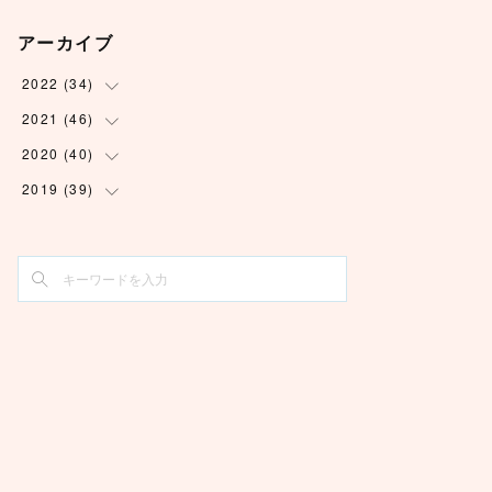
アーカイブ
2022
(
34
)
2021
(
46
(
1
)
)
(
6
)
2020
(
40
(
3
)
)
(
5
)
(
2
)
2019
(
39
(
2
)
)
(
3
)
(
2
)
(
2
)
(
1
)
(
4
)
(
2
)
(
6
)
(
7
)
(
6
)
(
2
)
(
5
)
(
3
)
(
5
)
(
6
)
(
4
)
(
4
)
(
3
)
(
3
)
(
4
)
(
6
)
(
1
)
(
8
)
(
4
)
(
10
)
(
4
)
(
4
)
(
5
)
(
6
)
(
1
)
(
2
)