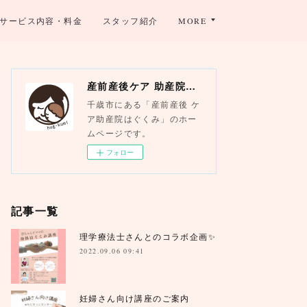
サービス内容・料金
スタッフ紹介
MORE
産前産後ケア 助産院はぐくみ
千歳市にある「産前産後 ケ
ア助産院はぐくみ」のホー
ムページです。
フォロー
記事一覧
理学療法士さんとのコラボ企画✨
2022.09.06 09:41
妊婦さん向け講座のご案内