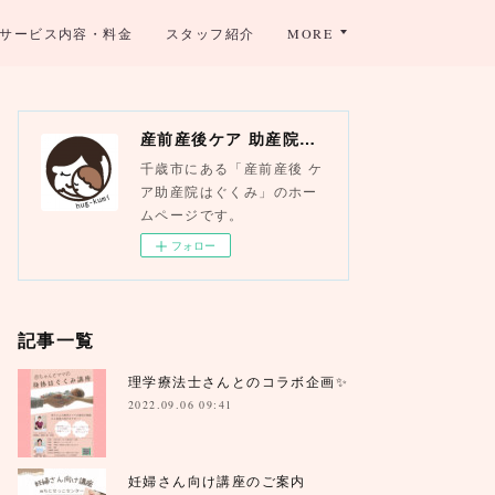
サービス内容・料金
スタッフ紹介
MORE
産前産後ケア 助産院はぐくみ
千歳市にある「産前産後 ケ
ア助産院はぐくみ」のホー
ムページです。
フォロー
記事一覧
理学療法士さんとのコラボ企画✨
2022.09.06 09:41
妊婦さん向け講座のご案内