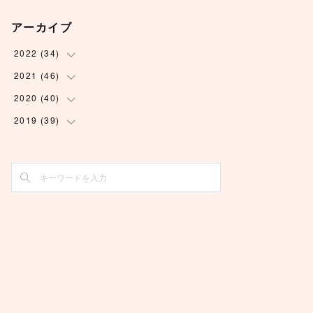
アーカイブ
2022
(
34
)
2021
(
46
(
1
)
)
(
6
)
2020
(
40
(
3
)
)
(
5
)
(
2
)
2019
(
39
(
2
)
)
(
3
)
(
2
)
(
2
)
(
1
)
(
4
)
(
2
)
(
6
)
(
7
)
(
6
)
(
2
)
(
5
)
(
3
)
(
5
)
(
6
)
(
4
)
(
4
)
(
3
)
(
3
)
(
4
)
(
6
)
(
1
)
(
8
)
(
4
)
(
10
)
(
4
)
(
4
)
(
5
)
(
6
)
(
1
)
(
2
)