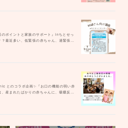
のポイントと家族のサポート』inちとせっ
？？最近多い、低緊張の赤ちゃん、過緊張…
clinic とのコラボ企画✨『お口の機能の弱い赤
は、産まれたばかりの赤ちゃんに、吸啜反…